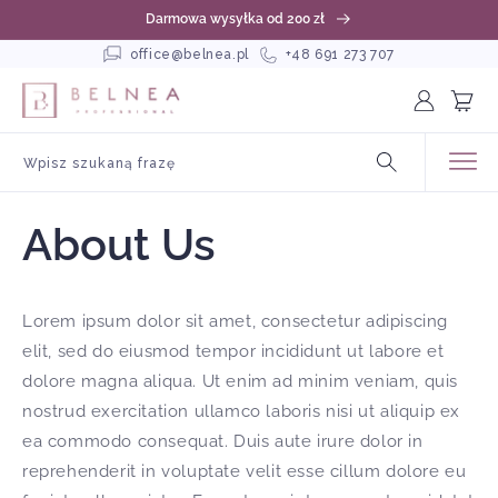
rzejdź
Darmowa wysyłka od 200 zł
o
reści
office@belnea.pl
+48 691 273 707
Zaloguj
Koszyk
się
Wpisz szukaną frazę
About Us
Lorem ipsum dolor sit amet, consectetur adipiscing
elit, sed do eiusmod tempor incididunt ut labore et
dolore magna aliqua. Ut enim ad minim veniam, quis
nostrud exercitation ullamco laboris nisi ut aliquip ex
ea commodo consequat. Duis aute irure dolor in
reprehenderit in voluptate velit esse cillum dolore eu