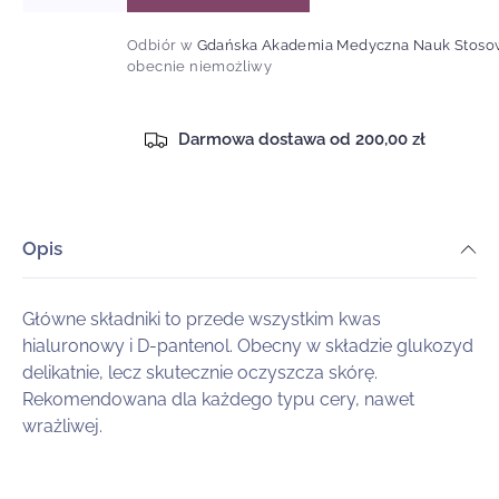
ilość
ilość
dla
dla
Odbiór w
Gdańska Akademia Medyczna Nauk Stoso
Pianka
Pianka
obecnie niemożliwy
oczyszczająca
oczyszczająca
Darmowa dostawa od 200,00 zł
Opis
Główne składniki to przede wszystkim kwas
hialuronowy i D-pantenol. Obecny w składzie glukozyd
delikatnie, lecz skutecznie oczyszcza skórę.
Rekomendowana dla każdego typu cery, nawet
wrażliwej.