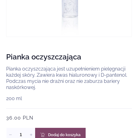
Otwórz
multimedia
1
w
Pianka oczyszczająca
oknie
modalnym
Pianka oczyszczająca jest uzupełnieniem pielęgnacji
każdej skóry. Zawiera kwas hialuronowy i D-pantenol.
Podczas mycia nie drażni oraz nie zaburza bariery
naskórkowej.
200 ml
Otw
mul
2
Cena
36.00 PLN
w
okn
regularna
mo
Dodaj do koszyka
Zmniejsz
Zwiększ