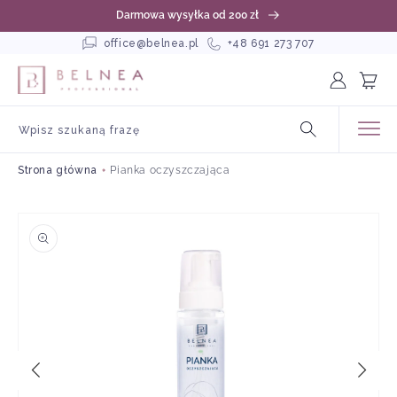
rzejdź
Darmowa wysyłka od 200 zł
o
reści
office@belnea.pl
+48 691 273 707
Zaloguj
Koszyk
się
Wpisz szukaną frazę
Strona główna
Pianka oczyszczająca
Pomiń,
aby
przejść
do
informacji
o
produkcie