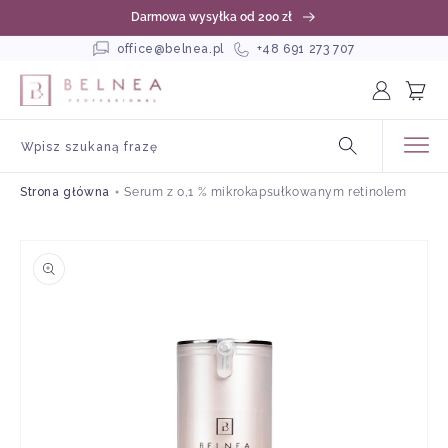
rzejdź
Darmowa wysyłka od 200 zł
o
reści
office@belnea.pl
+48 691 273 707
Zaloguj
Koszyk
się
Wpisz szukaną frazę
Strona główna
Serum z 0,1 % mikrokapsułkowanym retinolem
Pomiń,
aby
przejść
do
informacji
o
produkcie