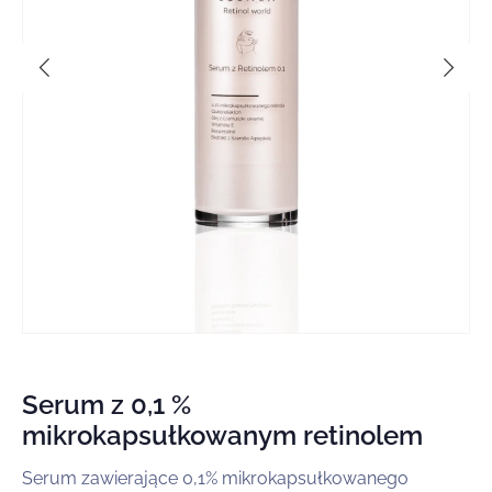
Otw
mul
2
w
okn
mo
Otwórz
multimedia
1
w
Serum z 0,1 %
oknie
modalnym
mikrokapsułkowanym retinolem
Serum zawierające 0,1% mikrokapsułkowanego