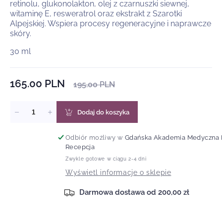
retinolu, glukonolakton, olej z czarnuszki siewnej,
witaminę E, resweratrol oraz ekstrakt z Szarotki
Alpejskiej. Wspiera procesy regeneracyjne i naprawcze
skóry.
30 ml
165.00 PLN
Cena
Cena
195.00 PLN
sprzedaży
regularna
Dodaj do koszyka
Zmniejsz
Zwiększ
ilość
ilość
dla
dla
Odbiór możliwy w
Gdańska Akademia Medyczna
Serum
Serum
Recepcja
z
z
Zwykle gotowe w ciągu 2-4 dni
0,1
0,1
Wyświetl informacje o sklepie
%
%
mikrokapsułkowanym
mikrokapsułkowanym
Darmowa dostawa od 200,00 zł
retinolem
retinolem