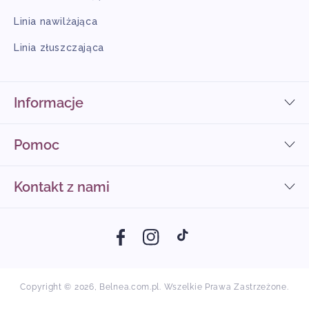
Linia nawilżająca
Linia złuszczająca
Informacje
Pomoc
Kontakt z nami
Facebook
Instagram
TikTok
Copyright © 2026,
Belnea.com.pl
. Wszelkie Prawa Zastrzeżone.
Met