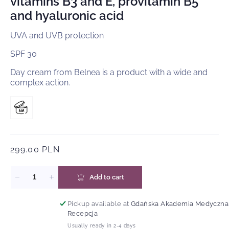
vitamins B3 and E, provitamin B5
and hyaluronic acid
UVA and UVB protection
SPF 30
Day cream from Belnea is a product with a wide and
complex action.
Regular
299.00 PLN
price
Add to cart
Decrease
Increase
quantity
quantity
for
for
Pickup available at
Gdańska Akademia Medyczna
Professional
Professional
Recepcja
day
day
Usually ready in 2-4 days