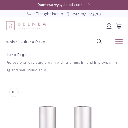
kip to
Darmowa wysyłka od 200 zł
ontent
office@belnea.pl
+48 691 273 707
Log
Cart
in
Wpisz szukana frazę...
Home Page
Professional day care cream with vitamins B3 and E, provitamin
B5 and hyaluronic acid
Skip to
product
information