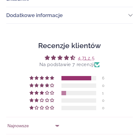
Dodatkowe informacje
Recenzje klientów
4.71 z 5
Na podstawie 7 recenzji
6
0
1
0
0
Sort by