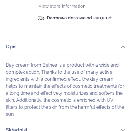
care
care
View store information
cream
cream
with
with
Darmowa dostawa od 200,00 zł
vitamins
vitamins
B3
B3
and
and
E,
E,
Opis
provitamin
provitamin
B5
B5
and
and
hyaluronic
hyaluronic
Day cream from Belnea is a product with a wide and
acid
acid
complex action. Thanks to the use of many active
ingredients with a confirmed effect, the day cream
helps to maintain the effects of cosmetic treatments for
a long time and effectively moisturizes and softens the
skin. Additionally, the cosmetic is enriched with UV
filters to protect the skin from the harmful effects of the
sun.
Składniki