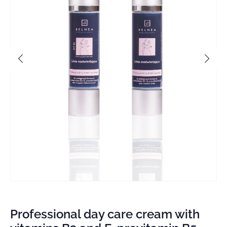
Open
Op
media
med
1
2
in
in
Professional day care cream with
modal
mod