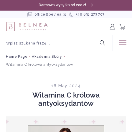
kip to
Darmowa wysyłka od 200 zł
ontent
office@belnea.pl
+48 691 273 707
Log
Cart
in
Wpisz szukana frazę...
Home Page
Akademia Skóry
Witamina C królowa antyoksydantów
16 May 2024
Witamina C królowa
antyoksydantów