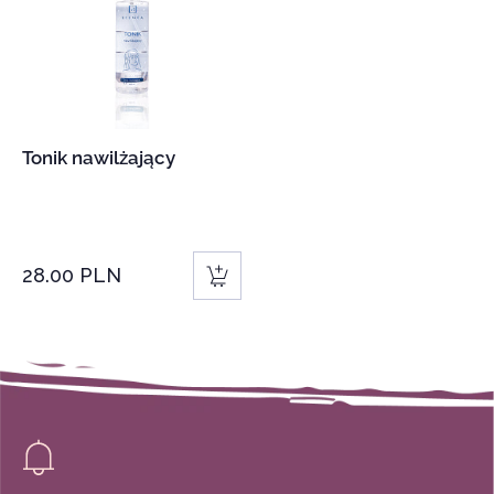
c
t
i
Tonik nawilżający
o
n
Regular
28.00 PLN
:
price