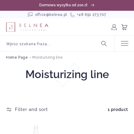
kip to
Darmowa wysyłka od 200 zł
ontent
office@belnea.pl
+48 691 273 707
Log
Cart
in
Wpisz szukana frazę...
Home Page
Moisturizing line
C
Moisturizing line
o
l
Filter and sort
1 product
l
e